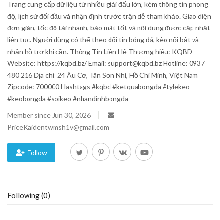
Trang cung cấp dữ liệu từ nhiều giải đấu lớn, kèm thông tin phong
độ, lịch sử đối đầu và nhận định trước trận dễ tham khảo. Giao diện
Blog
đơn giản, tốc độ tải nhanh, bảo mật tốt và nội dung được cập nhật
liên tục. Người dùng có thể theo dõi tin bóng đá, kèo nổi bật và
Trending
nhận hỗ trợ khi cần. Thông Tin Liên Hệ Thương hiệu: KQBD
Website: https://kqbd.bz/ Email: support@kqbd.bz Hotline: 0937
Fashion
480 216 Địa chỉ: 24 Âu Cơ, Tân Sơn Nhì, Hồ Chí Minh, Việt Nam
Zipcode: 700000 Hashtags #kqbd #ketquabongda #tylekeo
Sitemap
#keobongda #soikeo #nhandinhbongda
Member since Jun 30, 2026
News
PriceKaidentwmsh1v@gmail.com
Business
Follow
Following (0)