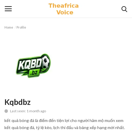
Home
Profile
Login
Register
Home
Contact
Videos
Travel
Kqbdbz
Last seen: 1 month ago
Lifestyle
kết quả bóng đá là điểm đến tiện lợi cho người hâm mộ muốn xem
Gallery
kết quả bóng đá, tỷ lệ kèo, lịch thi đấu và bảng xếp hạng mới nhất.