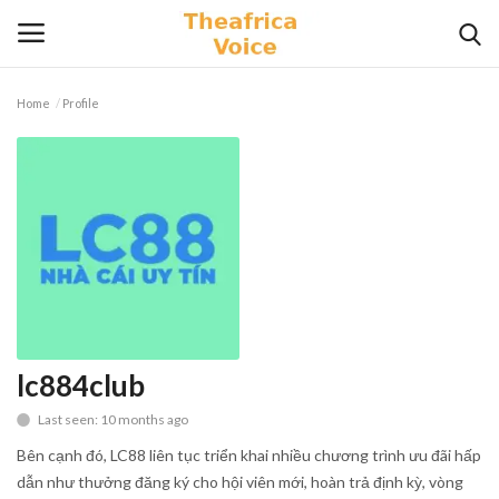
Home
Profile
Login
Register
Home
Contact
Videos
Travel
lc884club
Last seen: 10 months ago
Lifestyle
Bên cạnh đó, LC88 liên tục triển khai nhiều chương trình ưu đãi hấp
Gallery
dẫn như thưởng đăng ký cho hội viên mới, hoàn trả định kỳ, vòng