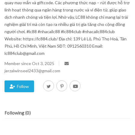
quay may mắn và giftcode. Các phương thức nạp – rút được hỗ trợ
linh hoạt thông qua ngân hàng trong nước và ví điện tử, giúp giao
Blog
dịch nhanh chóng và tiện lợi. Nhờ vậy, LC88 không chỉ mang lại trải
nghiệm giải trí mà còn tạo ra nhiều giá trị gia tăng cho cộng đồng
Trending
người chơi. #lc88 #nhacailc88 #lc884club #nhacailc884club
Website: https://lc884.club/ Địa chỉ: 139 Lê Lộ, Phú Thọ Hoà, Tân
Fashion
Phú, Hồ Chí Minh, Việt Nam SĐT: 0912560310 Email:
lc884club@gmail.com
Sitemap
Member since Oct 3, 2025
jerzalwinseel2433@gmail.com
News
Follow
Business
Following (0)