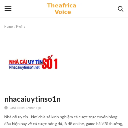
Home
Profile
Login
Register
Home
Contact
Videos
Travel
nhacaiuytinso1n
Last seen: 1 year ago
Lifestyle
Nhà cái uy tín - Nơi chia sẻ kinh nghiệm cá cược trực tuyến hàng
Gallery
đầu hiện nay về cá cược bóng đá, lô đề online, game bài đổi thưởng,