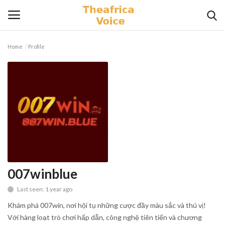
Home
Profile
Login
Register
Home
Contact
Videos
Travel
007winblue
Last seen: 1 year ago
Lifestyle
Khám phá 007win, nơi hội tụ những cược đầy màu sắc và thú vị!
Gallery
Với hàng loạt trò chơi hấp dẫn, công nghệ tiên tiến và chương