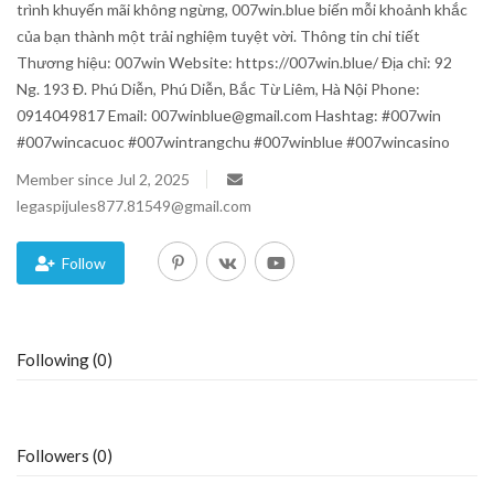
trình khuyến mãi không ngừng, 007win.blue biến mỗi khoảnh khắc
của bạn thành một trải nghiệm tuyệt vời. Thông tin chi tiết
Blog
Thương hiệu: 007win Website: https://007win.blue/ Địa chỉ: 92
Ng. 193 Đ. Phú Diễn, Phú Diễn, Bắc Từ Liêm, Hà Nội Phone:
Trending
0914049817 Email: 007winblue@gmail.com Hashtag: #007win
#007wincacuoc #007wintrangchu #007winblue #007wincasino
Fashion
Member since Jul 2, 2025
legaspijules877.81549@gmail.com
Sitemap
News
Follow
Business
Following (0)
Followers (0)