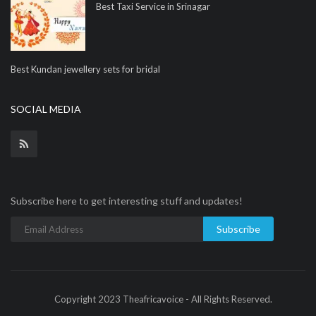
Best Taxi Service in Srinagar
Best Kundan jewellery sets for bridal
SOCIAL MEDIA
Subscribe here to get interesting stuff and updates!
Subscribe
Copyright 2023 Theafricavoice - All Rights Reserved.