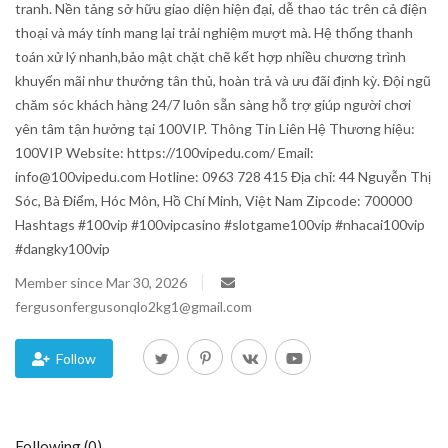
tranh. Nền tảng sở hữu giao diện hiện đại, dễ thao tác trên cả điện
thoại và máy tính mang lại trải nghiệm mượt mà. Hệ thống thanh
Blog
toán xử lý nhanh,bảo mật chặt chẽ kết hợp nhiều chương trình
khuyến mãi như thưởng tân thủ, hoàn trả và ưu đãi định kỳ. Đội ngũ
Trending
chăm sóc khách hàng 24/7 luôn sẵn sàng hỗ trợ giúp người chơi
yên tâm tận hưởng tại 100VIP. Thông Tin Liên Hệ Thương hiệu:
Fashion
100VIP Website: https://100vipedu.com/ Email:
info@100vipedu.com Hotline: 0963 728 415 Địa chỉ: 44 Nguyễn Thị
Sitemap
Sóc, Bà Điểm, Hóc Môn, Hồ Chí Minh, Việt Nam Zipcode: 700000
Hashtags #100vip #100vipcasino #slotgame100vip #nhacai100vip
News
#dangky100vip
Member since Mar 30, 2026
Business
fergusonfergusonqlo2kg1@gmail.com
Follow
Following (0)