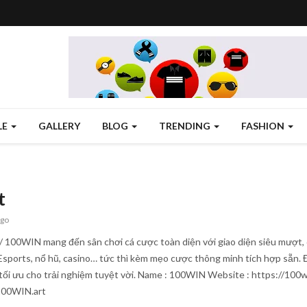
LE
GALLERY
BLOG
TRENDING
FASHION
t
ago
/ 100WIN mang đến sân chơi cá cược toàn diện với giao diện siêu mượt,
 Esports, nổ hũ, casino… tức thì kèm mẹo cược thông minh tích hợp sẵn.
tối ưu cho trải nghiệm tuyệt vời. Name : 100WIN Website : https:/
100WIN.art