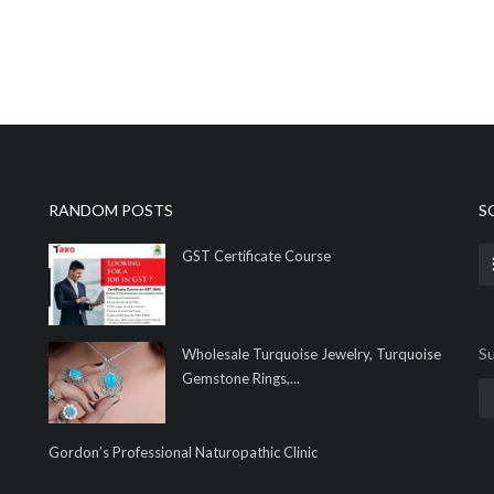
RANDOM POSTS
S
GST Certificate Course
Su
Wholesale Turquoise Jewelry, Turquoise
Gemstone Rings,...
Gordon’s Professional Naturopathic Clinic