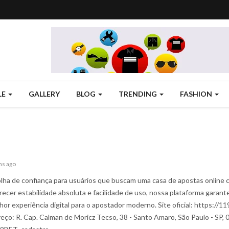
LE
GALLERY
BLOG
TRENDING
FASHION
hs ago
lha de confiança para usuários que buscam uma casa de apostas online
recer estabilidade absoluta e facilidade de uso, nossa plataforma garan
hor experiência digital para o apostador moderno. Site oficial: https://
ço: R. Cap. Calman de Moricz Tecso, 38 - Santo Amaro, São Paulo - SP