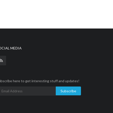
OCIAL MEDIA
bscribe here to get interesting stuff and updates!
Subscribe