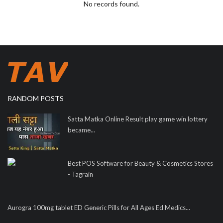
No records found.
RANDOM POSTS
Satta Matka Online Result play game win lottery
became...
Best POS Software for Beauty & Cosmetics Stores
- Tagrain
Aurogra 100mg tablet ED Generic Pills for All Ages Ed Medics...