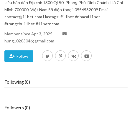
siêu hấp dẫn Địa chỉ: 1300 QL50, Phong Phú, Bình Chánh, Hồ Chí
Minh 700000, Việt Nam Số điện thoại: 0956982009 Email:
Blog
contact@11bet.com Hastags: #11bet #nhacai11bet
#trangchu11bet #11betncom
Trending
Member since Apr 3, 2025
Fashion
hung10203046@gmail.com
Sitemap
Follow
News
Following (0)
Business
Followers (0)