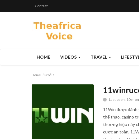
Contact
HOME
VIDEOS
TRAVEL
LIFESTY
Home
Profile
11winru
Last seen: 10 mon
11Win được đánh gi
thể thao, casino t
thương hiệu này ch
cược an toàn, 11Wi