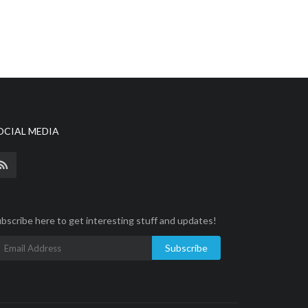
OCIAL MEDIA
bscribe here to get interesting stuff and updates!
Subscribe