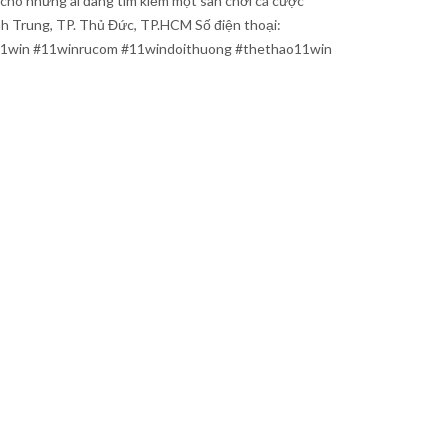
 cho những ai đang tìm kiếm một sân chơi cá cược
nh Trung, TP. Thủ Đức, TP.HCM Số điện thoại:
 #11win #11winrucom #11windoithuong #thethao11win