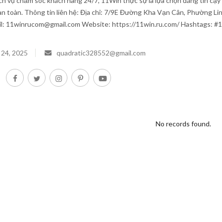
ch vụ chăm sóc khách hàng 24/7, 11Win thực sự là lựa chọn đáng tin cậy
an toàn. Thông tin liên hệ: Địa chỉ: 7/9E Đường Kha Vạn Cân, Phường Li
il: 11winrucom@gmail.com Website: https://11win.ru.com/ Hashtags:
 24, 2025
quadratic328552@gmail.com
No records found.