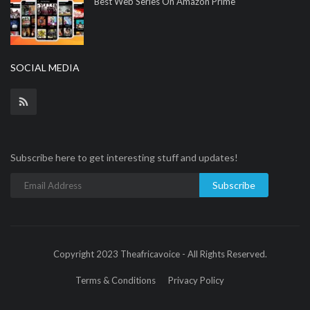
Best Web Series On Amazon Prime
SOCIAL MEDIA
Subscribe here to get interesting stuff and updates!
Subscribe
Copyright 2023 Theafricavoice - All Rights Reserved.
Terms & Conditions
Privacy Policy