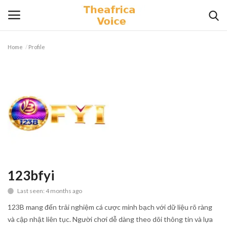
Home
Profile
Login
Register
Home
Contact
Videos
Travel
123bfyi
Last seen: 4 months ago
Lifestyle
123B mang đến trải nghiệm cá cược minh bạch với dữ liệu rõ ràng
Gallery
và cập nhật liên tục. Người chơi dễ dàng theo dõi thông tin và lựa