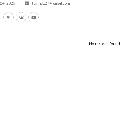
24, 2025
tvinhdz27@gmail.com
No records found.