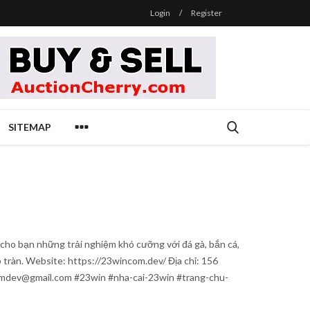
Login
/
Register
SITEMAP
 cho bạn những trải nghiệm khó cưỡng với đá gà, bắn cá,
p tràn. Website: https://23wincom.dev/ Địa chỉ: 156
omdev@gmail.com #23win #nha-cai-23win #trang-chu-