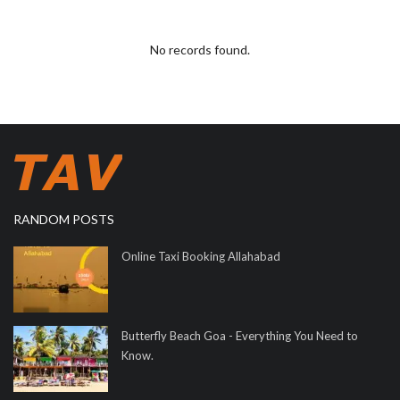
No records found.
RANDOM POSTS
Online Taxi Booking Allahabad
Butterfly Beach Goa - Everything You Need to
Know.