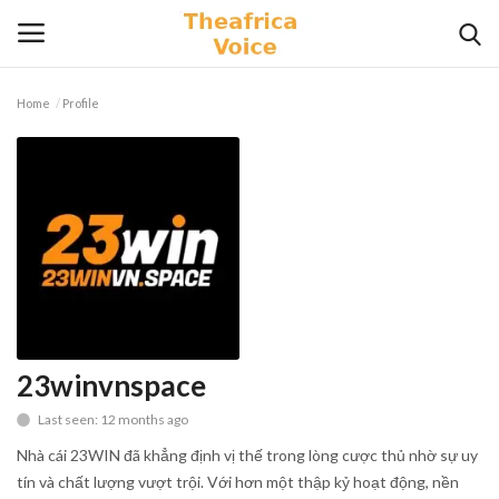
Home
Profile
Login
Register
Home
Contact
Videos
Travel
23winvnspace
Last seen: 12 months ago
Lifestyle
Nhà cái 23WIN đã khẳng định vị thế trong lòng cược thủ nhờ sự uy
Gallery
tín và chất lượng vượt trội. Với hơn một thập kỷ hoạt động, nền