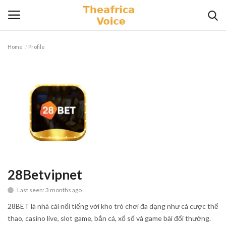
Home
Profile
Login
Register
Home
Contact
Videos
Travel
28Betvipnet
Last seen: 3 months ago
Lifestyle
28BET là nhà cái nổi tiếng với kho trò chơi đa dạng như cá cược thể
Gallery
thao, casino live, slot game, bắn cá, xổ số và game bài đổi thưởng.