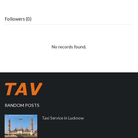
Followers (0)
No records found.
RANDOM POSTS
Taxi Service in Lucknow