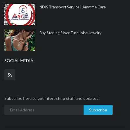
NDIS Transport Service | Anytime Care
Buy Sterling Silver Turquoise Jewelry
SOCIAL MEDIA
Subscribe here to get interesting stuff and updates!
Subscribe