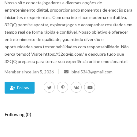
Nosso site conecta jogadores a diversas opções de
entretenimento digital, proporcionando momentos de emoção para
Blog
iniciantes e experientes. Com uma interface moderna e intuitiva,
32QQ permite apostar, explorar jogos e acompanhar resultados em
Trending
tempo real de forma rápida e confiável. Nosso objetivo é oferecer
entretenimento de qualidade, garantindo diversão e
Fashion
oportunidades para testar habilidades com responsabilidade. Não
perca tempo! Visite https://32qqvip.com/ e descubra tudo que
Sitemap
32QQ preparou para tornar sua experiência online emocionante!
Member since Jan 5, 2026
binal5343@gmail.com
News
Follow
Business
Following (0)