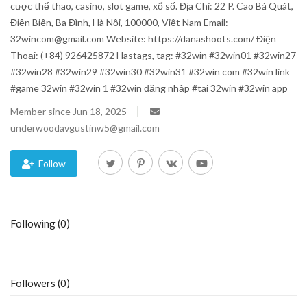
cược thể thao, casino, slot game, xổ số. Địa Chỉ: 22 P. Cao Bá Quát,
Điện Biên, Ba Đình, Hà Nội, 100000, Việt Nam Email:
Blog
32wincom@gmail.com Website: https://danashoots.com/ Điện
Thoại: (+84) 926425872 Hastags, tag: #32win #32win01 #32win27
Trending
#32win28 #32win29 #32win30 #32win31 #32win com #32win link
#game 32win #32win 1 #32win đăng nhập #tai 32win #32win app
Fashion
Member since Jun 18, 2025
underwoodavgustinw5@gmail.com
Sitemap
News
Follow
Business
Following (0)
Followers (0)