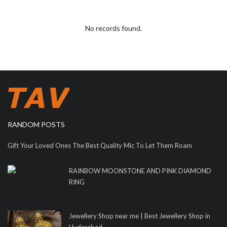
No records found.
RANDOM POSTS
Gift Your Loved Ones The Best Quality Mic To Let Them Roam
RAINBOW MOONSTONE AND PINK DIAMOND
RING
Jewellery Shop near me | Best Jewellery Shop in