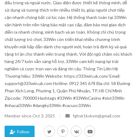
đấu trong và ngoài nước. Giao diện được thiết kế thông minh, dễ
sử dụng và tương thích trên nhiều thiết bị, giúp người chơi tiếp
Blog
cận nhanh chóng bất cứ lúc nào. Hệ thống thanh toán tại 33Win
vận hành trên nền tảng bảo mật cao cấp, đảm bảo mọi giao dịch
Trending
diễn ra nhanh chóng, minh bạch và an toàn. Không chỉ chú trọng
chất lượng trò chơi, 33Win còn triển khai nhiều chương trình
Fashion
khuyến mãi hấp dẫn dành cho người mới, hoàn trả định kỳ và quà
tặng tri ân cho thành viên trung thành. Với đội ngũ chăm sóc khách
Sitemap
hàng 24/7 luôn sẵn sàng hỗ trợ, 33Win cam kết mang lại trải
nghiệm cá cược trọn vẹn và đáng tin cậy. Thông Tin Liên Hệ
News
Thương hiệu: 33Win Website: https://333win.uk.com/ Email:
support@333win.uk.com Hotline: 0912 345 678 Địa chỉ: 58 Đường
Business
Phan Xích Long, Phường 1, Quận Phú Nhuận, TP. Hồ Chí Minh
Zipcode: 700000 Hashtags #33Win #33WinCasino #slot33Win
#nhacai33Win #dangky33Win #cacuoc33Win
Member since Oct 3, 2025
fghsk1ksksm@gmail.com
Follow