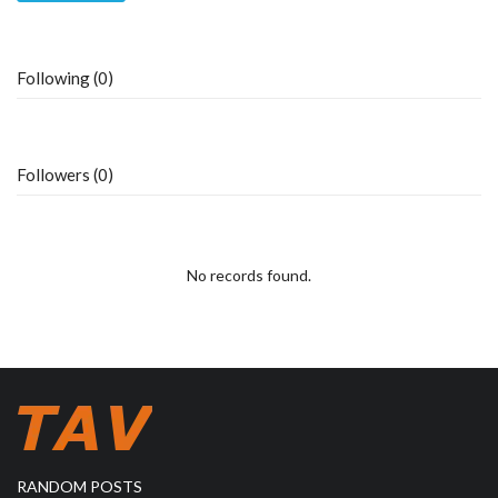
Following (0)
Followers (0)
No records found.
RANDOM POSTS