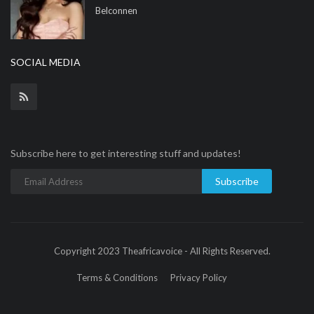
Belconnen
SOCIAL MEDIA
Subscribe here to get interesting stuff and updates!
Subscribe
Copyright 2023 Theafricavoice - All Rights Reserved.
Terms & Conditions
Privacy Policy