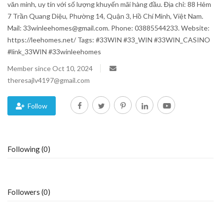
văn minh, uy tín với số lượng khuyến mãi hàng đầu. Địa chỉ: 88 Hẻm
7 Trần Quang Diệu, Phường 14, Quận 3, Hồ Chí Minh, Việt Nam.
Blog
Mail: 33winleehomes@gmail.com. Phone: 03885544233. Website:
https://leehomes.net/ Tags: #33WIN #33_WIN #33WIN_CASINO
Trending
#link_33WIN #33winleehomes
Fashion
Member since Oct 10, 2024
theresajlv4197@gmail.com
Sitemap
Follow
News
Business
Following (0)
Followers (0)