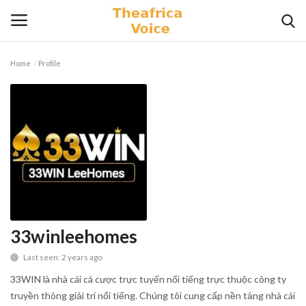
Home
Profile
Login
Register
Home
Contact
Videos
Travel
33winleehomes
Last seen: 2 years ago
Lifestyle
33WIN là nhà cái cá cược trực tuyến nổi tiếng trực thuộc công ty
Gallery
truyền thông giải trí nổi tiếng. Chúng tôi cung cấp nền tảng nhà cái