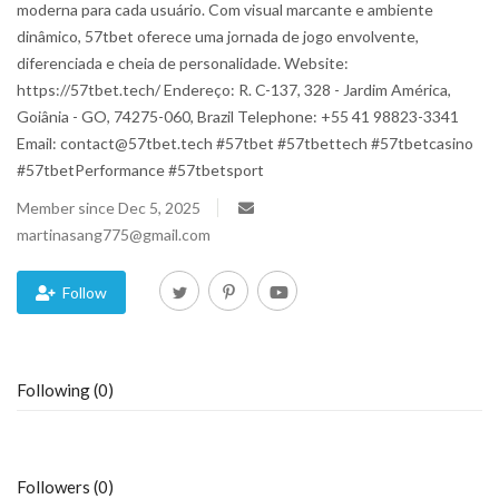
moderna para cada usuário. Com visual marcante e ambiente
dinâmico, 57tbet oferece uma jornada de jogo envolvente,
Blog
diferenciada e cheia de personalidade. Website:
https://57tbet.tech/ Endereço: R. C-137, 328 - Jardim América,
Trending
Goiânia - GO, 74275-060, Brazil Telephone: +55 41 98823-3341
Email: contact@57tbet.tech #57tbet #57tbettech #57tbetcasino
Fashion
#57tbetPerformance #57tbetsport
Member since Dec 5, 2025
Sitemap
martinasang775@gmail.com
News
Follow
Business
Following (0)
Followers (0)