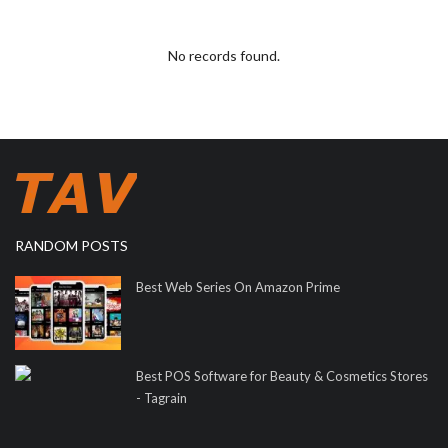
No records found.
RANDOM POSTS
Best Web Series On Amazon Prime
Best POS Software for Beauty & Cosmetics Stores
- Tagrain