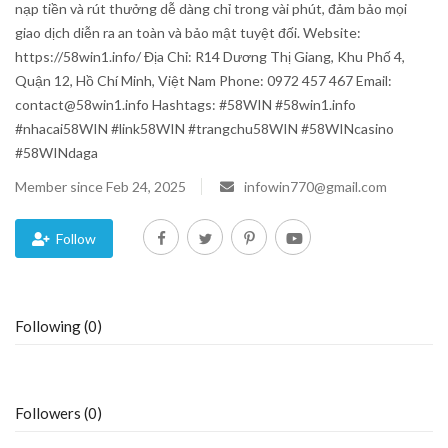
nạp tiền và rút thưởng dễ dàng chỉ trong vài phút, đảm bảo mọi
giao dịch diễn ra an toàn và bảo mật tuyệt đối. Website:
Blog
https://58win1.info/ Địa Chỉ: R14 Dương Thị Giang, Khu Phố 4,
Quận 12, Hồ Chí Minh, Việt Nam Phone: 0972 457 467 Email:
Trending
contact@58win1.info Hashtags: #58WIN #58win1.info
#nhacai58WIN #link58WIN #trangchu58WIN #58WINcasino
Fashion
#58WINdaga
Member since Feb 24, 2025
infowin770@gmail.com
Sitemap
News
Follow
Business
Following (0)
Followers (0)