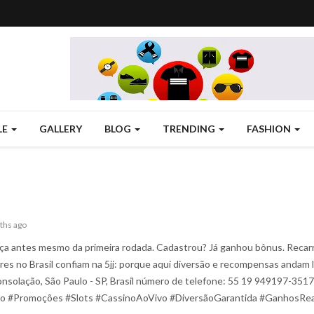
LE
GALLERY
BLOG
TRENDING
FASHION
ths ago
meça antes mesmo da primeira rodada. Cadastrou? Já ganhou bônus. Recar
es no Brasil confiam na 5jj: porque aqui diversão e recompensas andam lad
onsolação, São Paulo - SP, Brasil número de telefone: 55 19 949197-35
 #Promoções #Slots #CassinoAoVivo #DiversãoGarantida #GanhosRe