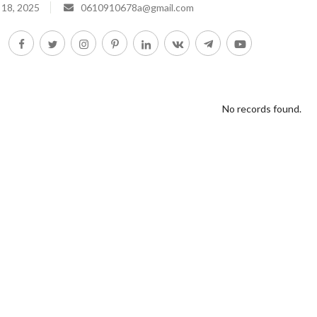
 18, 2025
0610910678a@gmail.com
No records found.