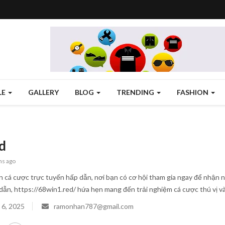
LE
GALLERY
BLOG
TRENDING
FASHION
d
hs ago
 cá cược trực tuyến hấp dẫn, nơi bạn có cơ hội tham gia ngay để nhận n
dẫn, https://68win1.red/ hứa hẹn mang đến trải nghiệm cá cược thú vị v
 6, 2025
ramonhan787@gmail.com