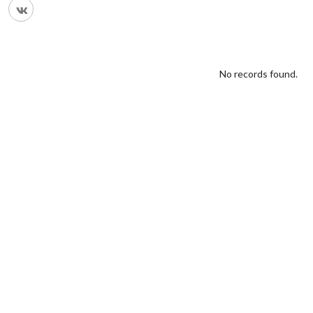
No records found.