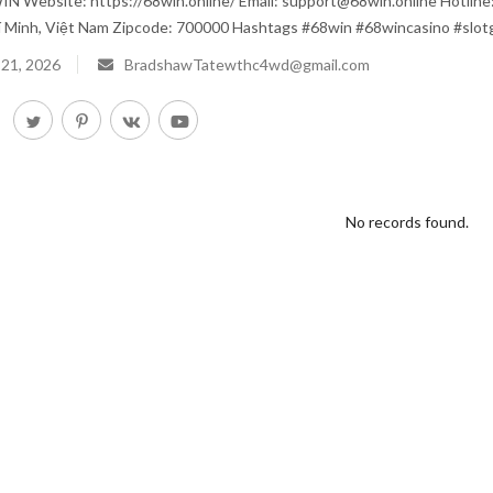
N Website: https://68win.online/ Email: support@68win.online Hotline:
í Minh, Việt Nam Zipcode: 700000 Hashtags #68win #68wincasino #sl
 21, 2026
BradshawTatewthc4wd@gmail.com
No records found.