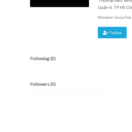
Thương hiệu: 68WI
Quận 6, TP Hồ Ch
Member since Feb
Follow
Following (0)
Followers (0)