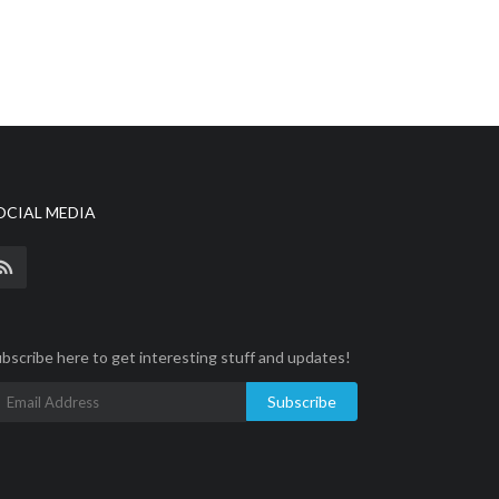
OCIAL MEDIA
bscribe here to get interesting stuff and updates!
Subscribe