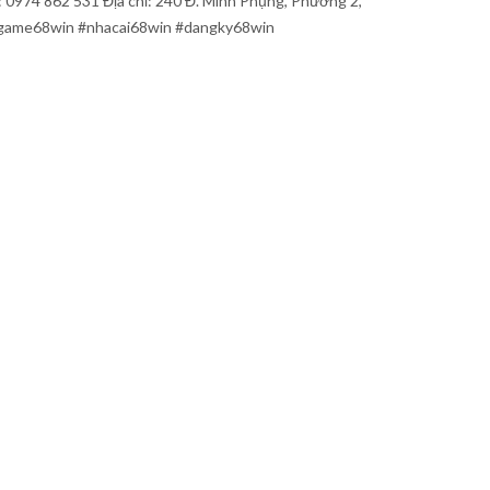
 0974 862 531 Địa chỉ: 240 Đ. Minh Phụng, Phường 2,
otgame68win #nhacai68win #dangky68win