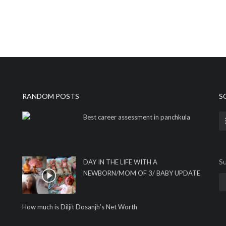
RANDOM POSTS
S
Best career assessment in panchkula
Su
DAY IN THE LIFE WITH A
NEWBORN/MOM OF 3/ BABY UPDATE
How much is Diljit Dosanjh’s Net Worth