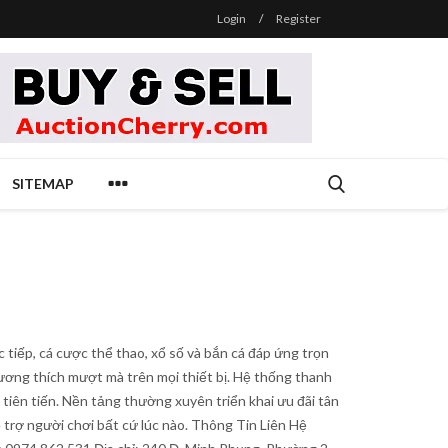
Login
/
Register
SITEMAP
 tiếp, cá cược thể thao, xổ số và bắn cá đáp ứng trọn
 tương thích mượt mà trên mọi thiết bị. Hệ thống thanh
tiên tiến. Nền tảng thường xuyên triển khai ưu đãi tân
 trợ người chơi bất cứ lúc nào. Thông Tin Liên Hệ