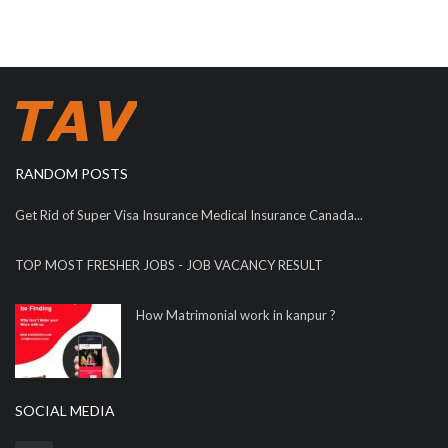
RANDOM POSTS
Get Rid of Super Visa Insurance Medical Insurance Canada...
TOP MOST FRESHER JOBS - JOB VACANCY RESULT
How Matrimonial work in kanpur ?
SOCIAL MEDIA