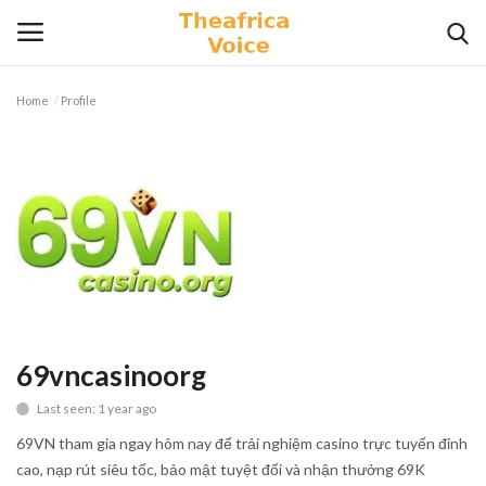
Home
Profile
Login
Register
Home
Contact
Videos
Travel
69vncasinoorg
Last seen: 1 year ago
Lifestyle
69VN tham gia ngay hôm nay để trải nghiệm casino trực tuyến đỉnh
Gallery
cao, nạp rút siêu tốc, bảo mật tuyệt đối và nhận thưởng 69K