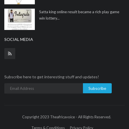
Satta king online result became a rich play game
win lottery...
SOCIAL MEDIA
Subscribe here to get interesting stuff and updates!
Subscribe
Copyright 2023 Theafricavoice - All Rights Reserved.
Terms & Conditions
Privacy Policy