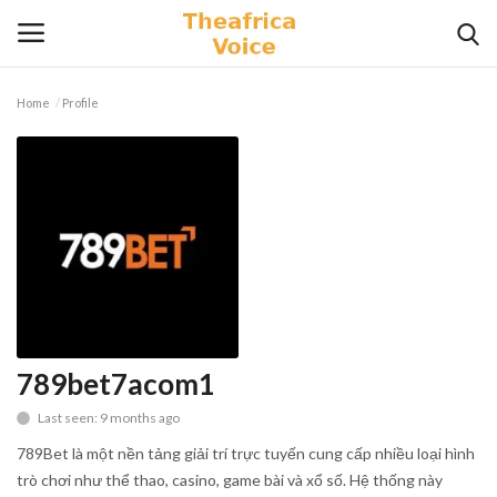
Home
Profile
Login
Register
Home
Contact
Videos
Travel
789bet7acom1
Last seen: 9 months ago
Lifestyle
789Bet là một nền tảng giải trí trực tuyến cung cấp nhiều loại hình
Gallery
trò chơi như thể thao, casino, game bài và xổ số. Hệ thống này