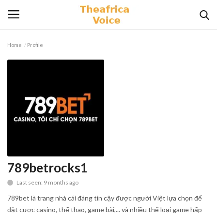
Home
Profile
Login
Register
Home
Contact
Videos
Travel
789betrocks1
Last seen: 9 months ago
Lifestyle
789bet là trang nhà cái đáng tin cậy được người Việt lựa chọn để
Gallery
đặt cược casino, thể thao, game bài,... và nhiều thể loại game hấp