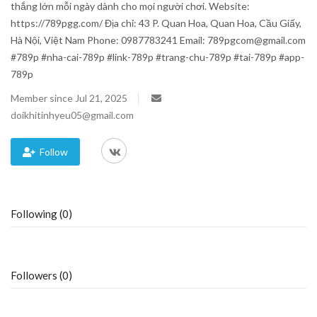
thắng lớn mỗi ngày dành cho mọi người chơi. Website:
https://789pgg.com/ Địa chỉ: 43 P. Quan Hoa, Quan Hoa, Cầu Giấy,
Blog
Hà Nội, Việt Nam Phone: 0987783241 Email: 789pgcom@gmail.com
#789p #nha-cai-789p #link-789p #trang-chu-789p #tai-789p #app-
Trending
789p
Fashion
Member since Jul 21, 2025
doikhitinhyeu05@gmail.com
Sitemap
Follow
News
Business
Following (0)
Followers (0)