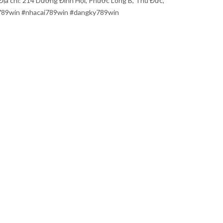
Địa chỉ: 214 Dương Đình Hội, Phước Long B, Thủ Đức,
e789win #nhacai789win #dangky789win