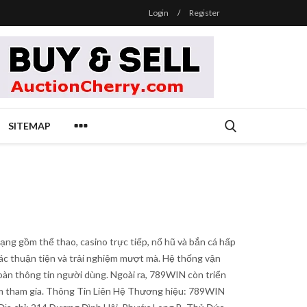
Login
/
Register
SITEMAP
ạng gồm thể thao, casino trực tiếp, nổ hũ và bắn cá hấp
 tác thuận tiện và trải nghiệm mượt mà. Hệ thống vận
àn thông tin người dùng. Ngoài ra, 789WIN còn triển
 tâm tham gia. Thông Tin Liên Hệ Thương hiệu: 789WIN