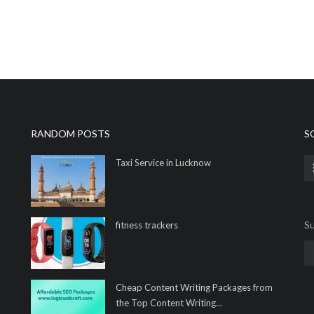
RANDOM POSTS
S
Taxi Service in Lucknow
Su
fitness trackers
Cheap Content Writing Packages from
the Top Content Writing...