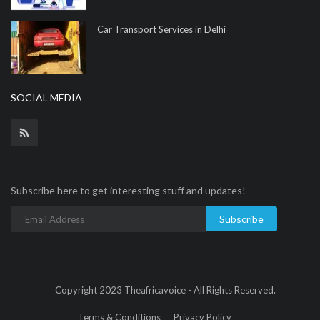
Car Transport Services in Delhi
SOCIAL MEDIA
Subscribe here to get interesting stuff and updates!
Subscribe
Copyright 2023 Theafricavoice - All Rights Reserved.
Terms & Conditions
Privacy Policy