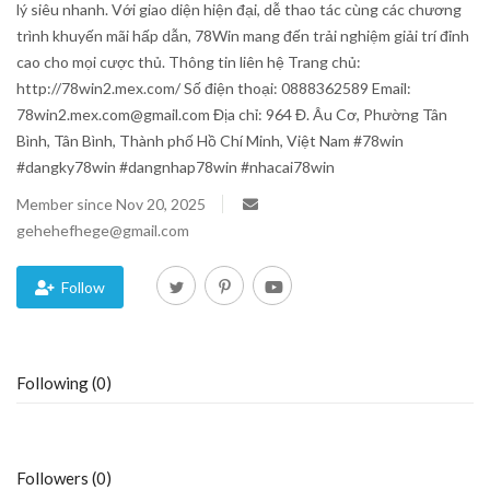
lý siêu nhanh. Với giao diện hiện đại, dễ thao tác cùng các chương
trình khuyến mãi hấp dẫn, 78Win mang đến trải nghiệm giải trí đỉnh
Blog
cao cho mọi cược thủ. Thông tin liên hệ Trang chủ:
http://78win2.mex.com/ Số điện thoại: 0888362589 Email:
Trending
78win2.mex.com@gmail.com Địa chỉ: 964 Đ. Âu Cơ, Phường Tân
Bình, Tân Bình, Thành phố Hồ Chí Minh, Việt Nam #78win
Fashion
#dangky78win #dangnhap78win #nhacai78win
Member since Nov 20, 2025
Sitemap
gehehefhege@gmail.com
News
Follow
Business
Following (0)
Followers (0)