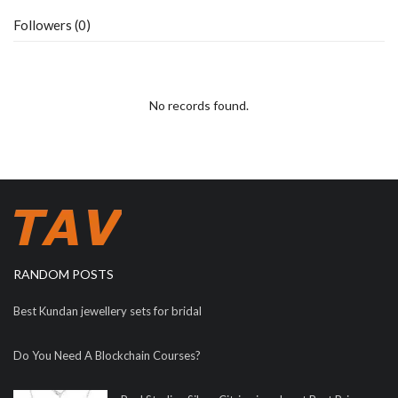
Followers (0)
No records found.
RANDOM POSTS
Best Kundan jewellery sets for bridal
Do You Need A Blockchain Courses?