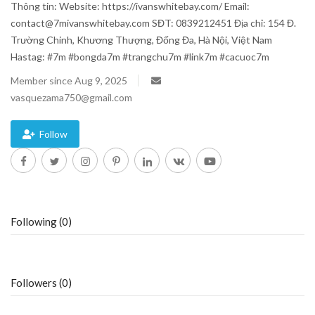
Thông tin: Website: https://ivanswhitebay.com/ Email:
contact@7mivanswhitebay.com SĐT: 0839212451 Địa chỉ: 154 Đ.
Blog
Trường Chinh, Khương Thượng, Đống Đa, Hà Nội, Việt Nam
Hastag: #7m #bongda7m #trangchu7m #link7m #cacuoc7m
Trending
Member since Aug 9, 2025
Fashion
vasquezama750@gmail.com
Sitemap
Follow
News
Business
Following (0)
Followers (0)