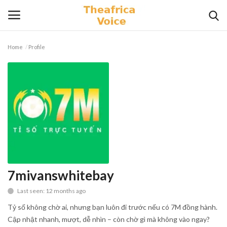
Home
Profile
Login
Register
Home
Contact
Videos
Travel
7mivanswhitebay
Last seen: 12 months ago
Lifestyle
Tỷ số không chờ ai, nhưng bạn luôn đi trước nếu có 7M đồng hành.
Gallery
Cập nhật nhanh, mượt, dễ nhìn – còn chờ gì mà không vào ngay?