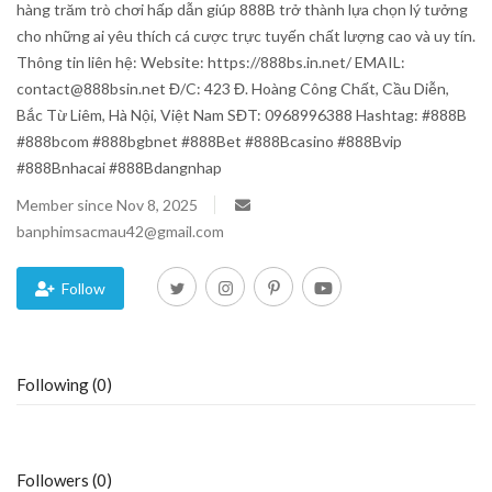
hàng trăm trò chơi hấp dẫn giúp 888B trở thành lựa chọn lý tưởng
cho những ai yêu thích cá cược trực tuyến chất lượng cao và uy tín.
Blog
Thông tin liên hệ: Website: https://888bs.in.net/ EMAIL:
contact@888bsin.net Đ/C: 423 Đ. Hoàng Công Chất, Cầu Diễn,
Trending
Bắc Từ Liêm, Hà Nội, Việt Nam SĐT: 0968996388 Hashtag: #888B
#888bcom #888bgbnet #888Bet #888Bcasino #888Bvip
Fashion
#888Bnhacai #888Bdangnhap
Member since Nov 8, 2025
Sitemap
banphimsacmau42@gmail.com
News
Follow
Business
Following (0)
Followers (0)