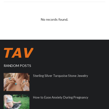
No records found.
RANDOM POSTS
Sterling Silver Turquoise Stone Jewelry
How to Ease Anxiety During Pregnancy