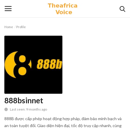
Home
Profile
Login
Register
Home
Contact
Videos
Travel
888bsinnet
Last seen: 9 months ago
Lifestyle
888B được cấp phép hoạt động hợp pháp, đảm bảo minh bạch và
Gallery
an toàn tuyệt đối. Giao diện hiện đại, tốc độ truy cập nhanh, cùng