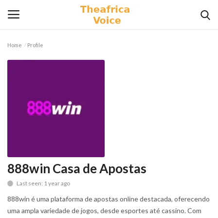
Home
Profile
Login
Register
Home
Contact
Videos
Travel
888win Casa de Apostas
Last seen: 1 year ago
Lifestyle
888win é uma plataforma de apostas online destacada, oferecendo
Gallery
uma ampla variedade de jogos, desde esportes até cassino. Com