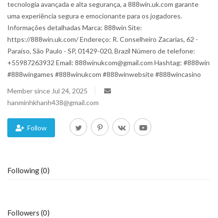
tecnologia avançada e alta segurança, a 888win.uk.com garante
uma experiência segura e emocionante para os jogadores.
Blog
Informações detalhadas Marca: 888win Site:
https://888win.uk.com/ Endereço: R. Conselheiro Zacarias, 62 -
Trending
Paraíso, São Paulo - SP, 01429-020, Brazil Número de telefone:
+55987263932 Email: 888winukcom@gmail.com Hashtag: #888win
Fashion
#888wingames #888winukcom #888winwebsite #888wincasino
Member since Jul 24, 2025
Sitemap
hanminhkhanh438@gmail.com
News
Follow
Business
Following (0)
Followers (0)