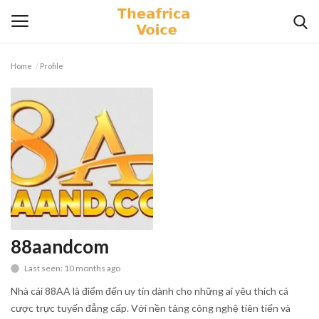
Home
Profile
Login
Register
Home
Contact
Videos
Travel
88aandcom
Last seen: 10 months ago
Lifestyle
Nhà cái 88AA là điểm đến uy tín dành cho những ai yêu thích cá
Gallery
cược trực tuyến đẳng cấp. Với nền tảng công nghệ tiên tiến và