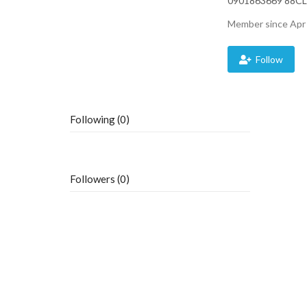
0901863669 88CLB
Member since Apr
Follow
Following (0)
Followers (0)