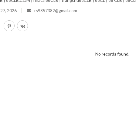
 | 88CLB.COM | nhacai88CLB | trangchu88CLB | 88CL | 88 CLB | 88CL
 27, 2026
rs9857382@gmail.com
No records found.