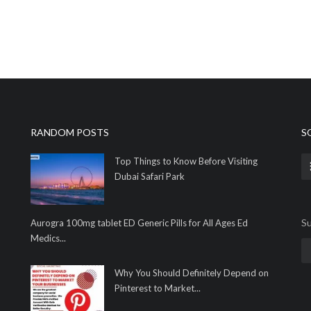
RANDOM POSTS
S
Top Things to Know Before Visiting
Dubai Safari Park
Su
Aurogra 100mg tablet ED Generic Pills for All Ages Ed
Medics...
Why You Should Definitely Depend on
Pinterest to Market...