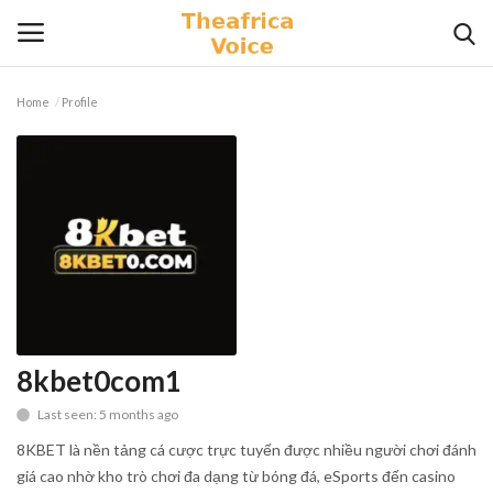
Home
Profile
Login
Register
Home
Contact
Videos
Travel
8kbet0com1
Last seen: 5 months ago
Lifestyle
8KBET là nền tảng cá cược trực tuyến được nhiều người chơi đánh
Gallery
giá cao nhờ kho trò chơi đa dạng từ bóng đá, eSports đến casino