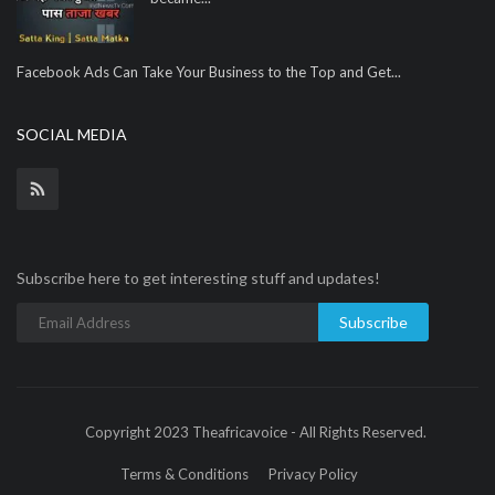
Facebook Ads Can Take Your Business to the Top and Get...
SOCIAL MEDIA
Subscribe here to get interesting stuff and updates!
Subscribe
Copyright 2023 Theafricavoice - All Rights Reserved.
Terms & Conditions
Privacy Policy