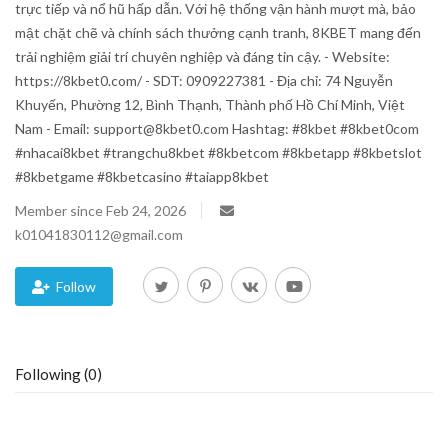
trực tiếp và nổ hũ hấp dẫn. Với hệ thống vận hành mượt mà, bảo
mật chặt chẽ và chính sách thưởng cạnh tranh, 8KBET mang đến
Blog
trải nghiệm giải trí chuyên nghiệp và đáng tin cậy. - Website:
https://8kbet0.com/ - SDT: 0909227381 - Địa chỉ: 74 Nguyễn
Trending
Khuyến, Phường 12, Bình Thạnh, Thành phố Hồ Chí Minh, Việt
Nam - Email: support@8kbet0.com Hashtag: #8kbet #8kbet0com
Fashion
#nhacai8kbet #trangchu8kbet #8kbetcom #8kbetapp #8kbetslot
#8kbetgame #8kbetcasino #taiapp8kbet
Sitemap
Member since Feb 24, 2026
k01041830112@gmail.com
News
Follow
Business
Following (0)