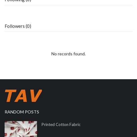
Followers (0)
No records found.
RANDOM POSTS
Printed Cotton Fabric