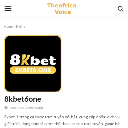
Home
Profile
Login
Register
Home
Contact
Videos
Travel
8kbet6one
Last seen: 2 years ago
Lifestyle
8kbet là trang cá cược trực tuyến nổi bật, cung cấp nhiều dịch vụ
Gallery
giải trí đa dạng như cá cược thể thao, casino trực tuyến, game bài