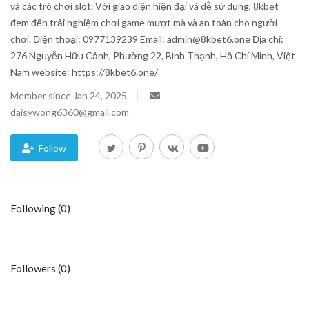
và các trò chơi slot. Với giao diện hiện đại và dễ sử dụng, 8kbet
đem đến trải nghiệm chơi game mượt mà và an toàn cho người
Blog
chơi. Điện thoại: 0977139239 Email: admin@8kbet6.one Địa chỉ:
276 Nguyễn Hữu Cảnh, Phường 22, Bình Thạnh, Hồ Chí Minh, Việt
Trending
Nam website: https://8kbet6.one/
Fashion
Member since Jan 24, 2025
daisywong6360@gmail.com
Sitemap
Follow
News
Business
Following (0)
Followers (0)