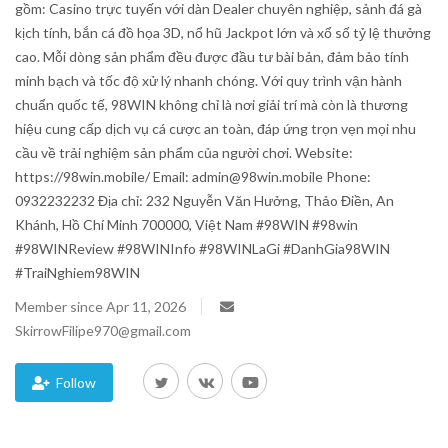
gồm: Casino trực tuyến với dàn Dealer chuyên nghiệp, sảnh đá gà
kịch tính, bắn cá đồ họa 3D, nổ hũ Jackpot lớn và xổ số tỷ lệ thưởng
Blog
cao. Mỗi dòng sản phẩm đều được đầu tư bài bản, đảm bảo tính
minh bạch và tốc độ xử lý nhanh chóng. Với quy trình vận hành
Trending
chuẩn quốc tế, 98WIN không chỉ là nơi giải trí mà còn là thương
hiệu cung cấp dịch vụ cá cược an toàn, đáp ứng trọn vẹn mọi nhu
Fashion
cầu về trải nghiệm sản phẩm của người chơi. Website:
https://98win.mobile/ Email: admin@98win.mobile Phone:
Sitemap
0932232232 Địa chỉ: 232 Nguyễn Văn Hưởng, Thảo Điền, An
Khánh, Hồ Chí Minh 700000, Việt Nam #98WIN #98win
News
#98WINReview #98WINInfo #98WINLaGi #DanhGia98WIN
#TraiNghiem98WIN
Business
Member since Apr 11, 2026
SkirrowFilipe970@gmail.com
Follow