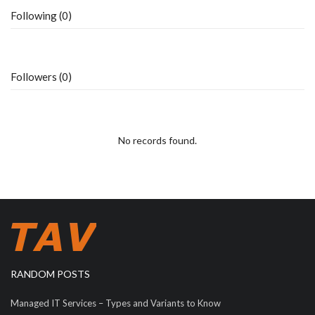
Following (0)
Followers (0)
No records found.
RANDOM POSTS
Managed IT Services – Types and Variants to Know