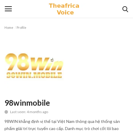
Home
Profile
Login
Register
Home
Contact
Videos
Travel
98winmobile
Last seen: 4 months ago
Lifestyle
98WIN khẳng định vị thế tại Việt Nam thông qua hệ thống sản
Gallery
phẩm giải trí trực tuyến cao cấp. Danh mục trò chơi cốt lõi bao