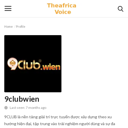
Home
Profile
Login
Register
Home
Contact
Videos
Travel
9clubwien
Last seen: 7 months ago
Lifestyle
9CLUB là nền tảng giải trí trực tuyến được xây dựng theo xu
Gallery
hướng hiện đại, tập trung vào trải nghiệm người dùng và sự đa