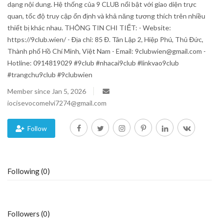
dạng nội dung. Hệ thống của 9 CLUB nổi bật với giao diện trực
quan, tốc độ truy cập ổn định và khả năng tương thích trên nhiều
Blog
thiết bị khác nhau. THÔNG TIN CHI TIẾT: - Website:
https://9club.wien/ - Địa chỉ: 85 Đ. Tân Lập 2, Hiệp Phú, Thủ Đức,
Trending
Thành phố Hồ Chí Minh, Việt Nam - Email: 9clubwien@gmail.com -
Hotline: 0914819029 #9club #nhacai9club #linkvao9club
Fashion
#trangchu9club #9clubwien
Member since Jan 5, 2026
Sitemap
iocisevocomelvi7274@gmail.com
News
Follow
Business
Following (0)
Followers (0)