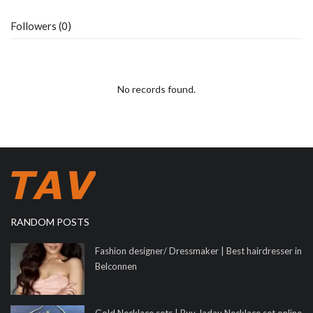
Followers (0)
No records found.
RANDOM POSTS
Fashion designer/ Dressmaker | Best hairdresser in
Belconnen