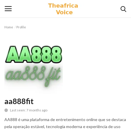
Home
Profile
Login
Register
Home
Contact
Videos
Travel
aa888fit
Last seen: 7 months ago
Lifestyle
AA888 é uma plataforma de entretenimento online que se destaca
Gallery
pela operação estável, tecnologia moderna e experiência de uso