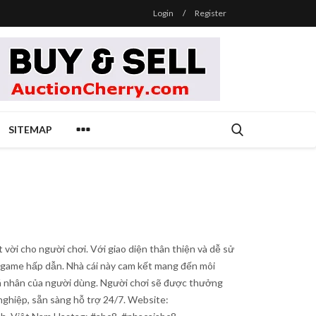
Login
/
Register
SITEMAP
vời cho người chơi. Với giao diện thân thiện và dễ sử
t game hấp dẫn. Nhà cái này cam kết mang đến môi
cá nhân của người dùng. Người chơi sẽ được thưởng
ghiệp, sẵn sàng hỗ trợ 24/7. Website: