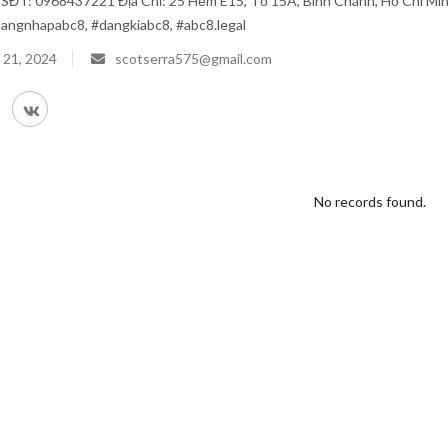
l/ SĐT: 0968437221 Địa Chỉ: 25 Hẻm E15, Tổ 15A, Bình Chánh, Hồ Chí Mi
angnhapabc8, #dangkiabc8, #abc8.legal
 21, 2024
scotserra575@gmail.com
No records found.