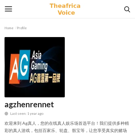
Home
Profile
Login
Register
Home
Contact
Videos
Travel
agzhenrennet
Last seen: 1 year ago
Lifestyle
欢迎来到 Ag真人，您的在线真人娱乐场首选平台！我们提供多种精
Gallery
彩的真人游戏，包括百家乐、轮盘、骰宝等，让您享受真实的赌场