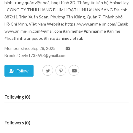
hình trung quốc việt hoá, hoạt hình 3D. Thông tin liên hệ AnimeHay
- CÔNG TY TNHH HÃNG PHIM HOẠT HÌNH XUÂN SANG Địa chỉ:
Blog
387/11 Trần Xuân Soạn, Phường Tân Kiểng, Quận 7, Thành phố
Hồ Chí Minh, Việt Nam Website: https://www.anime-jin.com/ Email:
Trending
www.anime-jin.com@gmail.com #animehay #phimanime #anime
#hoathinhtrungquoc #hhtq #animevietsub
Fashion
Member since Sep 28, 2025
BrooksDevin1735593@gmail.com
Sitemap
News
Follow
Business
Following (0)
Followers (0)