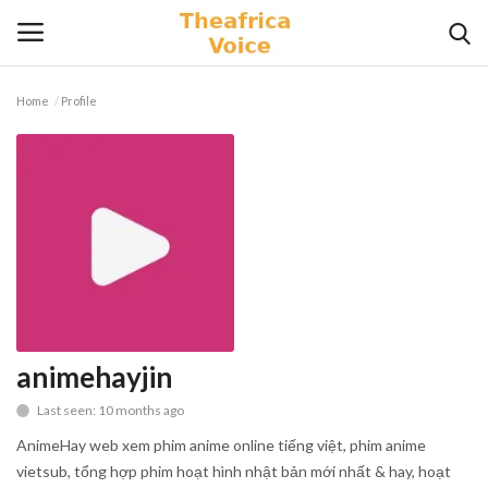
Home
Profile
Login
Register
Home
Contact
Videos
Travel
animehayjin
Last seen: 10 months ago
Lifestyle
AnimeHay web xem phim anime online tiếng việt, phim anime
Gallery
vietsub, tổng hợp phim hoạt hình nhật bản mới nhất & hay, hoạt