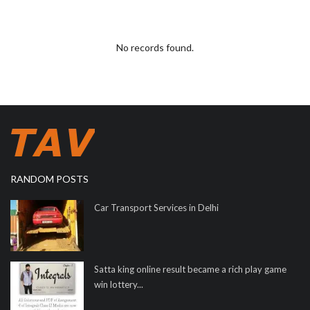
No records found.
RANDOM POSTS
Car Transport Services in Delhi
Satta king online result became a rich play game
win lottery...