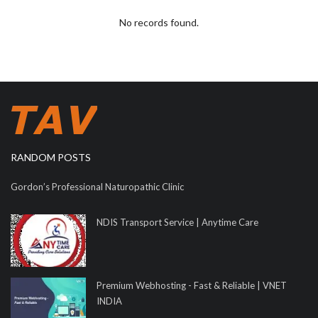
No records found.
RANDOM POSTS
Gordon’s Professional Naturopathic Clinic
NDIS Transport Service | Anytime Care
Premium Webhosting - Fast & Reliable | VNET
INDIA