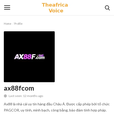
Home
Profile
Login
Register
Home
Contact
Videos
Travel
ax88fcom
Last seen: 12 months ago
Lifestyle
Ax88 là nhà cái uy tín hàng đầu Châu Á. Được cấp phép bởi tổ chức
Gallery
PAGCOR, uy tính, minh bạch, công bằng, bảo đảm tính hợp pháp.