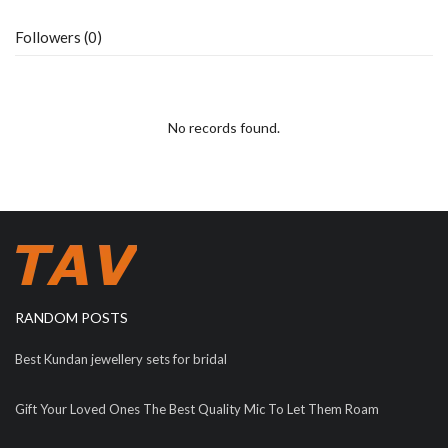
Followers (0)
No records found.
RANDOM POSTS
Best Kundan jewellery sets for bridal
Gift Your Loved Ones The Best Quality Mic To Let Them Roam