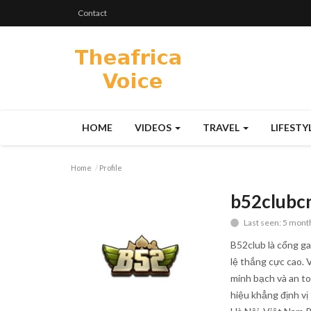
Contact
HOME
VIDEOS
TRAVEL
LIFESTY
Home
Profile
b52clubc
Last seen: 5 mont
B52club là cổng ga
lệ thắng cực cao. 
minh bạch và an to
hiệu khẳng định vị