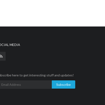
OCIAL MEDIA
bscribe here to get interesting stuff and updates!
Subscribe