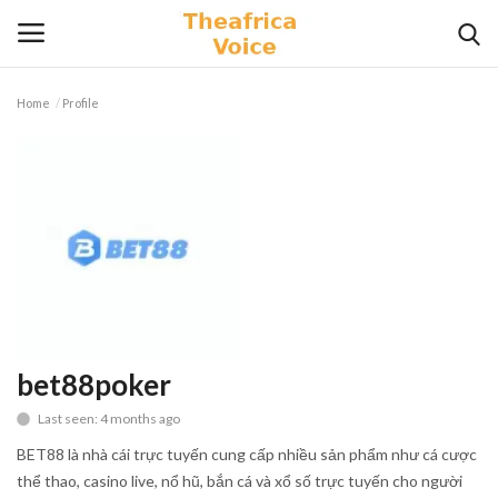
Home
Profile
Login
Register
Home
Contact
Videos
Travel
bet88poker
Last seen: 4 months ago
Lifestyle
BET88 là nhà cái trực tuyến cung cấp nhiều sản phẩm như cá cược
Gallery
thể thao, casino live, nổ hũ, bắn cá và xổ số trực tuyến cho người