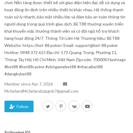
chơi. Nền tảng được thiết kế với giao diện hiện đại, dễ sử dụng và
hoạt động ổn định trên nhiều thiết bị khác nhau. Hệ thống thanh
Blog
toán xử lý nhanh, bảo mật nhiều lớp và đảm bảo an toàn thông tin
người dùng trong quá trình giao dịch. BET88 thường xuyên triển
Trending
khai khuyến mãi, thưởng thành viên và có đội ngũ hỗ trợ khách
hàng hoạt động 24/7. Thông Tin Liên Hệ Thương hiệu: BET88
Fashion
Website: https://bet-88.poker/ Email: support@bet-88.poker
Hotline: 0948 372 615 Địa chỉ: 573 Quang Trung, Phường 11,
Sitemap
Thông Tây Hội, Hồ Chí Minh, Việt Nam Zipcode: 700000 Hashtags
#bet88 #bet88casino #slotgamebet88 #nhacaibet88
News
#dangkybet88
Member since Apr 7, 2026
Business
McfarlandMcfarlandzzpgnb7@gmail.com
Follow
Following (0)