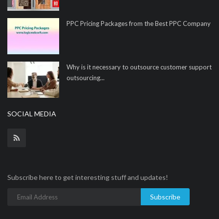
PPC Pricing Packages from the Best PPC Company
Why is it necessary to outsource customer support
outsourcing...
SOCIAL MEDIA
Subscribe here to get interesting stuff and updates!
Subscribe